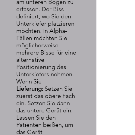
am unteren Bogen zu
erfassen. Der Biss
definiert, wo Sie den
Unterkiefer platzieren
möchten. In Alpha-
Fällen möchten Sie
möglicherweise
mehrere Bisse für eine
alternative
Positionierung des
Unterkiefers nehmen.
Wenn Sie
Lieferung:
Setzen Sie
zuerst das obere Fach
ein. Setzen Sie dann
das untere Gerät ein.
Lassen Sie den
Patienten beißen, um
das Gerät