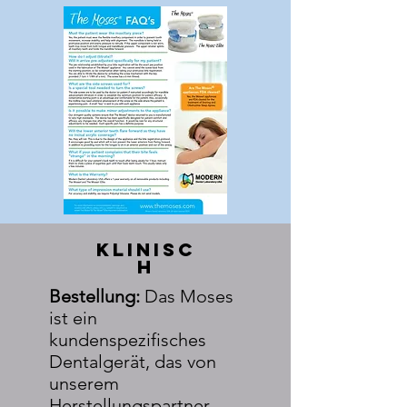
Klinisc
h
Bestellung:
Das Moses
ist ein
kundenspezifisches
Dentalgerät, das von
unserem
Herstellungspartner