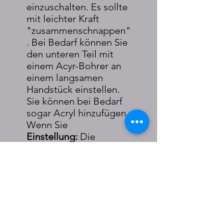
einzuschalten. Es sollte
mit leichter Kraft
"zusammenschnappen"
. Bei Bedarf können Sie
den unteren Teil mit
einem Acyr-Bohrer an
einem langsamen
Handstück einstellen.
Sie können bei Bedarf
sogar Acryl hinzufügen.
Wenn Sie
Einstellung:
Die
Moses®- und Moses®
Elite-Geräte haben auf
jeder Seite des Geräts
Vorschubschrauben
zum Vorschieben des
Unterkiefers. Mit jeder
Umdrehung dieser