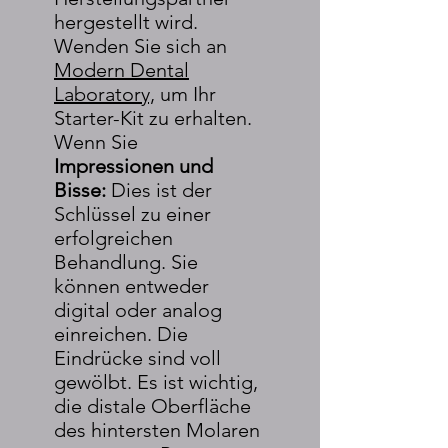
hergestellt wird.
Wenden Sie sich an
Modern Dental
Laboratory,
um Ihr
Starter-Kit zu erhalten.
Wenn Sie
Impressionen und
Bisse:
Dies ist der
Schlüssel zu einer
erfolgreichen
Behandlung. Sie
können entweder
digital oder analog
einreichen. Die
Eindrücke sind voll
gewölbt. Es ist wichtig,
die distale Oberfläche
des hintersten Molaren